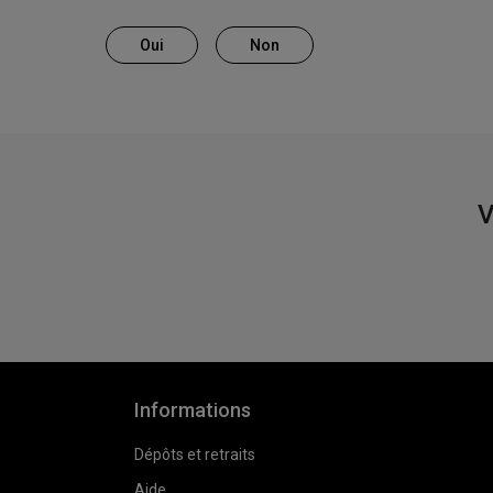
Oui
Non
V
Informations
Dépôts et retraits
Aide