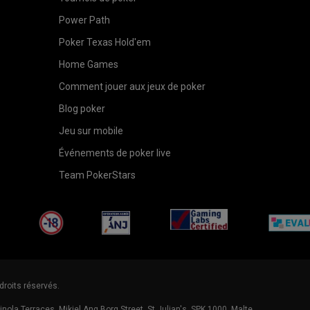
Power Path
Poker Texas Hold'em
Home Games
Comment jouer aux jeux de poker
Blog poker
Jeu sur mobile
Événements de poker live
Team PokerStars
flutterLogo
plus18
arjel
gamingLabs
droits réservés.
inola Terraces, Mikiel Ang Borg Street, St Julian's, SPK 1000, Malte.