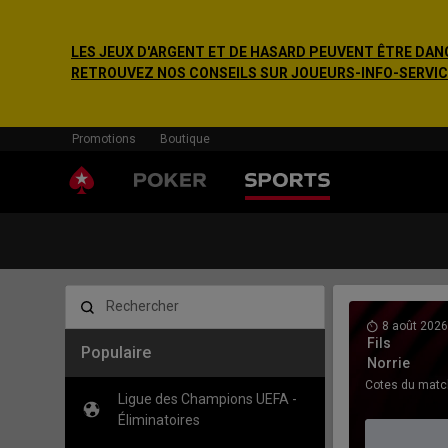
LES JEUX D'ARGENT ET DE HASARD PEUVENT ÊTRE DANG
RETROUVEZ NOS CONSEILS SUR JOUEURS-INFO-SERVICE.F
Promotions
Boutique
Rechercher
8 août 2026
vs
Fils
Populaire
Norrie
Cotes du matc
Ligue des Champions UEFA -
Éliminatoires