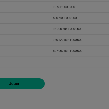
10 sur 1 000 000
500 sur 1 000 000
12 000 sur 1 000 000
380 422 sur 1 000 000
607 067 sur 1 000 000
Jouer