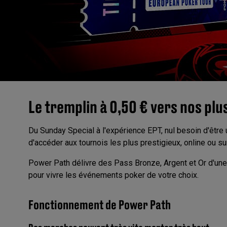
Le tremplin à 0,50 € vers nos plu
Du Sunday Special à l'expérience EPT, nul besoin d'être 
d'accéder aux tournois les plus prestigieux, online ou sur
Power Path délivre des Pass Bronze, Argent et Or d'une v
pour vivre les événements poker de votre choix.
Fonctionnement de Power Path