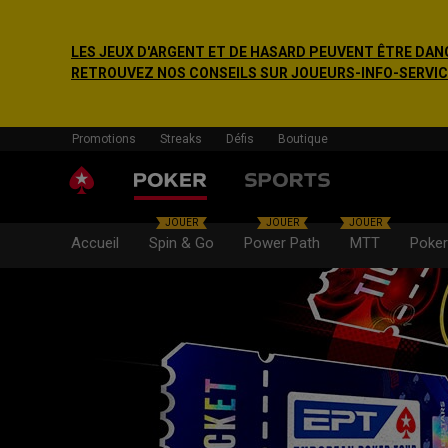
LES JEUX D'ARGENT ET DE HASARD PEUVENT ÊTRE DANG
RETROUVEZ NOS CONSEILS SUR JOUEURS-INFO-SERVICE.F
Promotions
Streaks
Défis
Boutique
JOUER
JOUER
JOUER
Accueil
Spin & Go
Power Path
MTT
Poker