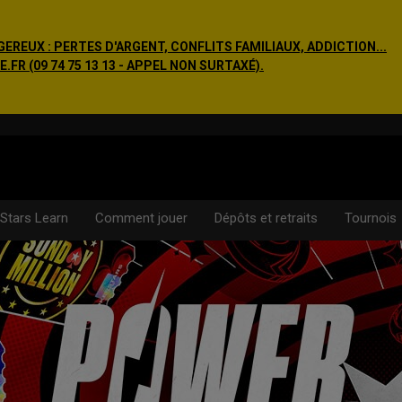
EREUX : PERTES D'ARGENT, CONFLITS FAMILIAUX, ADDICTION...
R (09 74 75 13 13 - APPEL NON SURTAXÉ).
Stars Learn
Comment jouer
Dépôts et retraits
Tournois