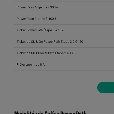
Power Pass Argent à 2 300 €
Power Pass Bronze à 100 €
Ticket Power Path Étape 3 à 10 €
Ticket de Sit & Go Power Path Étape 2 à €1.50
Ticket de MTT Power Path Étape 2 à 1 €
Prélèvement de 8 %
Modalités de l'offre Power Path