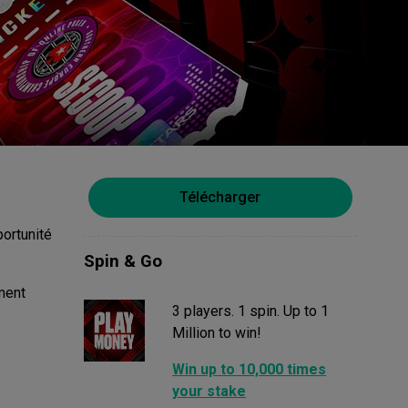
Télécharger
portunité
Spin & Go
ment
3 players. 1 spin. Up to 1
Million to win!
Win up to 10,000 times
your stake