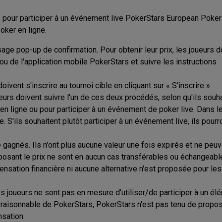
isé pour participer à un événement live PokerStars European Poker
oker en ligne.
sage pop-up de confirmation. Pour obtenir leur prix, les joueurs d
ou de l'application mobile PokerStars et suivre les instructions
ivent s'inscrire au tournoi cible en cliquant sur « S'inscrire ».
eurs doivent suivre l'un de ces deux procédés, selon qu'ils souh
 en ligne ou pour participer à un événement de poker live. Dans l
e. S'ils souhaitent plutôt participer à un événement live, ils pourr
é gagnés. Ils n'ont plus aucune valeur une fois expirés et ne peuv
sant le prix ne sont en aucun cas transférables ou échangeable
sation financière ni aucune alternative n'est proposée pour les
les joueurs ne sont pas en mesure d'utiliser/de participer à un él
le raisonnable de PokerStars, PokerStars n'est pas tenu de propo
ensation.