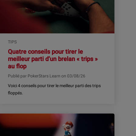
TIPS
Quatre conseils pour tirer le
meilleur parti d’un brelan « trips »
au flop
Publié par PokerStars Learn on 03/08/26
Voici 4 conseils pour tirer le meilleur parti des trips
floppés.