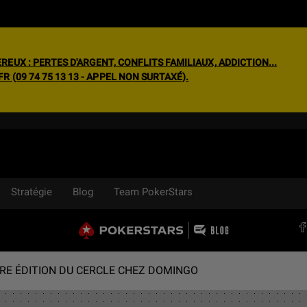
EUX : PERTES D'ARGENT, CONFLITS FAMILIAUX, ADDICTION...
 (09 74 75 13 13 - APPEL NON SURTAXÉ).
Stratégie
Blog
Team PokerStars
RE ÉDITION DU CERCLE CHEZ DOMINGO