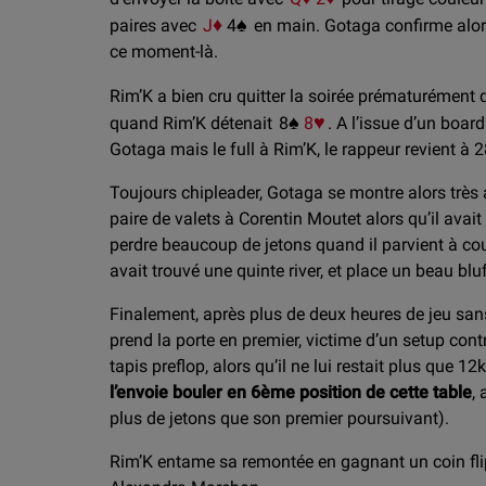
♦
♠
paires avec
J
4
en main. Gotaga confirme alors
ce moment-là.
Rim’K a bien cru quitter la soirée prématurément
♠
♥
quand Rim’K détenait
8
8
. A l’issue d’un boar
Gotaga mais le full à Rim’K, le rappeur revient à 2
Toujours chipleader, Gotaga se montre alors très 
paire de valets à Corentin Moutet alors qu’il avait
perdre beaucoup de jetons quand il parvient à c
avait trouvé une quinte river, et place un beau blu
Finalement, après plus de deux heures de jeu sans 
prend la porte en premier, victime d’un setup con
tapis preflop, alors qu’il ne lui restait plus que 12
l’envoie bouler en 6ème position de cette table
,
plus de jetons que son premier poursuivant).
Rim’K entame sa remontée en gagnant un coin flip 