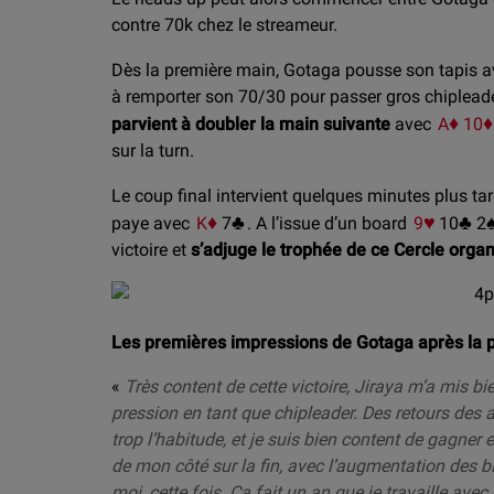
contre 70k chez le streameur.
Dès la première main, Gotaga pousse son tapis 
à remporter son 70/30 pour passer gros chipleade
♦
♦
parvient à doubler la main suivante
avec
A
10
sur la turn.
Le coup final intervient quelques minutes plus ta
♦
♣
♥
♣
paye avec
K
7
. A l’issue d’un board
9
10
2
victoire et
s’adjuge le trophée de ce Cercle orga
Les premières impressions de Gotaga après la p
«
Très content de cette victoire, Jiraya m’a mis bie
pression en tant que chipleader. Des retours des au
trop l’habitude, et je suis bien content de gagne
de mon côté sur la fin, avec l’augmentation des b
moi, cette fois. Ca fait un an que je travaille ave