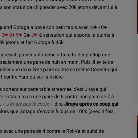
 son statut de chipleader avec 70k jetons devant lui à
♣
♠
 quand Gotaga a payé son petit tapis avec
K
10
♥
♦
♥
♠
♥
d
Q
8
9
Q
J
à sensation qui apporte la quinte à
8k jetons et fait Gotaga à 45k.
agressif, parvenant même à faire folder preflop une
 seulement une paire de huit en main. Puis, il évite de
oucher une deuxième paire contre ce même Corentin qui
ff contre Yannou sur la rivière.
sortant sur cette table streamée, c’est Jiraya qui
tre Gotaga avec une paire de 6 contre une paire de 7 à
k.
« J’avais pas le choix »
, dira
Jiraya après ce coup qui
 alors que Gotaga s’envole à plus de 100k (avec 3 fois
avec une paire de 4 contre le Roi-Valet suité de