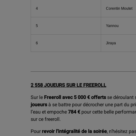
4
Corentin Moutet
5
Yannou
6
Jiraya
2 558 JOUEURS SUR LE FREEROLL
Sur le
Freeroll avec 5 000 € offerts
se déroulant s
joueurs
à se battre pour décrocher une part du pri
l’eau et empoche
784 €
pour cette belle performa
sur ce freeroll.
Pour
revoir l’intégralité de la soirée
, n’hésitez pa