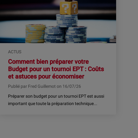
ACTUS
Comment bien préparer votre
Budget pour un tournoi EPT : Coûts
et astuces pour économiser
Publié par Fred Guillemot on 16/07/26
Préparer son budget pour un tournoi EPT est aussi
important que toute la préparation technique...