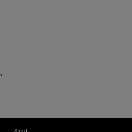
ts
Sport