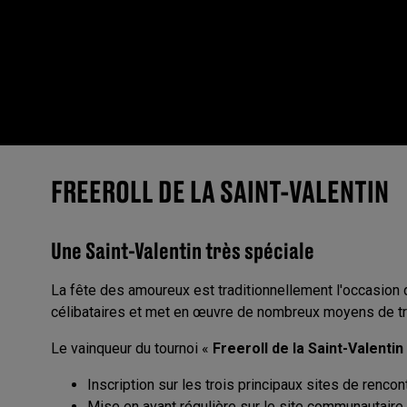
FREEROLL DE LA SAINT-VALENTIN
Une Saint-Valentin très spéciale
La fête des amoureux est traditionnellement l'occasion d
célibataires et met en œuvre de nombreux moyens de tr
Le vainqueur du tournoi «
Freeroll de la Saint-Valentin
Inscription sur les trois principaux sites de rencon
Mise en avant régulière sur le site communautaire