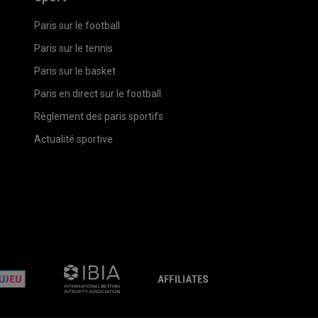
Paris sur le football
Paris sur le tennis
Paris sur le basket
Paris en direct sur le football
Règlement des paris sportifs
Actualité sportive
evalujeu
ESSA
affiliates