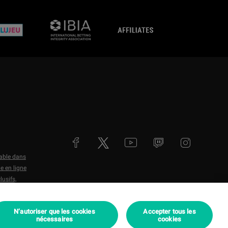
facebook
twitter
youtube
twitch
instagram
cable dans
ie en ligne
lusifs,
N’autoriser que les cookies
Accepter tous les
nécessaires
cookies