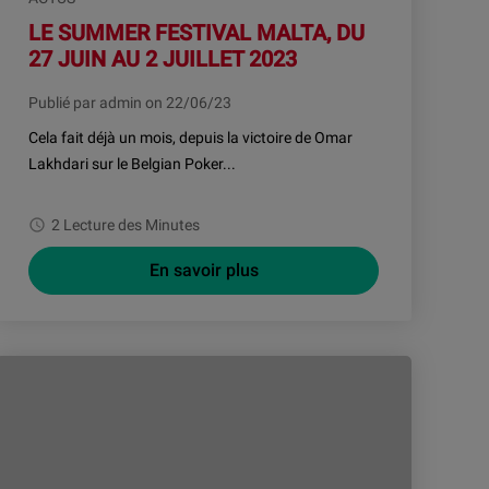
LE SUMMER FESTIVAL MALTA, DU
27 JUIN AU 2 JUILLET 2023
Publié par admin on 22/06/23
Cela fait déjà un mois, depuis la victoire de Omar
Lakhdari sur le Belgian Poker...
watch_later
2 Lecture des Minutes
En savoir plus