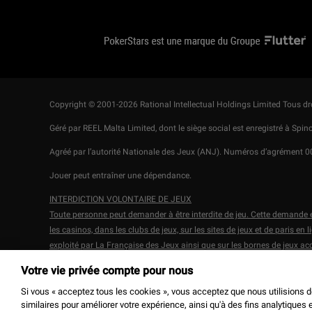
Copyright © 2001-2026 Rational Intellectual Holdings Limited Tous dro
Géré par REEL Malta Limited, dont le siège social est enregistré à Spino
Agréé par l’autorité Nationale des Jeux (ANJ). Numéros d’agrément 
Jouer peut entraîner une dépendance.
INTERDICTION VOLONTAIRE DE JEUX
Toute personne peut demander à être interdite de jeu. Cette demande es
les casinos, dans les clubs de jeux, sur les sites de jeux et de paris en 
exploité par La Française des Jeux ainsi que sur les bornes de jeux acc
notamment La Française des Jeux et le Pari mutuel urbain. Cette interdi
Votre vie privée compte pour nous
renouvelable tacitement.
Si vous « acceptez tous les cookies », vous acceptez que nous utilisions 
Modalités
|
Politique de confidentialité
|
Politique sur les cookies
|
Préf
similaires pour améliorer votre expérience, ainsi qu'à des fins analytiques