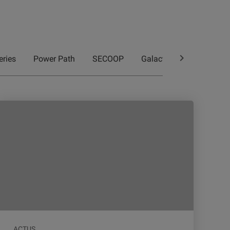
keyboard_arrow_right
eries
Power Path
SECOOP
Galactic Series
Micr
ACTUS