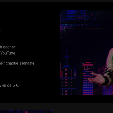
.
 gagner.
 YouTube.
R" chaque semaine.
y-in de 5 €.