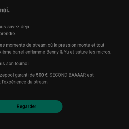
noi.
ous savez déjà.
prendre.
 moments de stream où la pression monte et tout
uxième barrel enflamme Benny & Yu et sature les micros.
is son tournoi.
izepool garanti de
500 €
, SECOND BAAAAR est
t l’expérience du stream.
Regarder