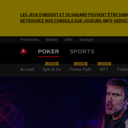
LES JEUX D'ARGENT ET DE HASARD PEUVENT ÊTRE DANG
RETROUVEZ NOS CONSEILS SUR JOUEURS-INFO-SERVICE.F
Promotions
Streaks
Défis
Boutique
JOUER
JOUER
JOUER
Accueil
Spin & Go
Power Path
MTT
Poker