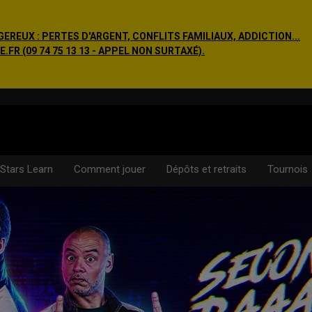
EREUX : PERTES D'ARGENT, CONFLITS FAMILIAUX, ADDICTION...
R (09 74 75 13 13 - APPEL NON SURTAXÉ).
Stars Learn
Comment jouer
Dépôts et retraits
Tournois