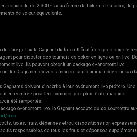
aleur maximale de 2 300 € sous forme de tickets de tournoi, de
éments de valeur équivalente.
 de Jackpot ou le Gagnant du freeroll final (désignés sous le t
rgent pour disputer des tournois de poker en ligne ou en live. Da
vénement live, ils peuvent obtenir un package événement live.
igne, les Gagnants doivent s'inscrire aux tournois cibles inclus dans
s Gagnants doivent s'inscrire à leur événement live préféré. Une 
ail enregistrée pour leur communiquer plus d'informations.
voir été remportés.
package événement live, le Gagnant accepte de se soumettre au
ut/tos/
.
coûts, taxes, frais, dépenses et/ou dispositions non expresséme
euls responsables de tous les frais et dépenses supplémentair