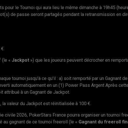
kets pour le Tournoi qui aura lieu le même dimanche à 19h45 (heure
mot(s) de passe seront partagés pendant la retransmission en dir
 €.
 (le «
Jackpot
») que les joueurs peuvent décrocher en remport
e tournoi jusqu'à ce qu'il : a) soit remporté par un Gagnant de J
converti automatiquement en un (1) Power Pass Argent Après cette
it attribué à un Gagnant de Jackpot.
la valeur du Jackpot est réinitialisée à 100 €.
nnée civile 2026, PokerStars France pourra organiser un tournoi fr
 au gagnant de ce tournoi freeroll (le «
Gagnant du freeroll fin