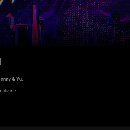
M
enny & Yu.
r chaise.