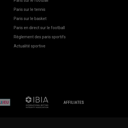
Paris sur le football
Paris sur le tennis
Paris sur le basket
Paris en direct sur le football
Règlement des paris sportifs
Actualité sportive
evalujeu
ESSA
affiliates