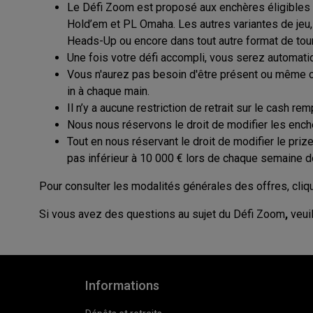
Le Défi Zoom est proposé aux enchères éligibles
Hold’em et PL Omaha. Les autres variantes de jeu, a
Heads-Up ou encore dans tout autre format de tour
Une fois votre défi accompli, vous serez automati
Vous n'aurez pas besoin d'être présent ou même co
in à chaque main.
Il n’y a aucune restriction de retrait sur le cash re
Nous nous réservons le droit de modifier les enchè
Tout en nous réservant le droit de modifier le pri
pas inférieur à 10 000 € lors de chaque semaine 
Pour consulter les modalités générales des offres, cli
Si vous avez des questions au sujet du Défi Zoom
,
veuil
Informations