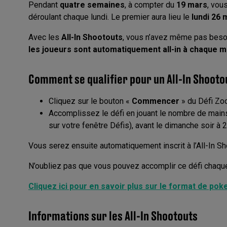
Pendant
quatre semaines
, à compter du
19 mars
, vou
déroulant chaque lundi. Le premier aura lieu le
lundi 26 
Avec les
All-In Shootouts
, vous n’avez même pas besoi
les joueurs sont automatiquement all-in à chaque m
Comment se qualifier pour un All-In Shoot
Cliquez sur le bouton «
Commencer
» du Défi Zo
Accomplissez le défi en jouant le nombre de mai
sur votre fenêtre Défis), avant le dimanche soir à
Vous serez ensuite automatiquement inscrit à l’All-In Sho
N’oubliez pas que vous pouvez accomplir ce défi chaqu
Cliquez ici pour en savoir plus sur le format de po
Informations sur les All-In Shootouts