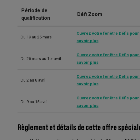
Période de
Défi Zoom
qualification
Ouvrez votre fenêtre Défis pour
Du 19 au 25 mars
savoir plus
Ouvrez votre fenêtre Défis pour
Du 26 mars au 1er avril
savoir plus
Ouvrez votre fenêtre Défis pour
Du 2 au 8 avril
savoir plus
Ouvrez votre fenêtre Défis pour
Du 9 au 15 avril
savoir plus
Règlement et détails de cette offre spécial