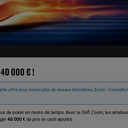
 40 000 € !
cette offre pour inclure plus de niveaux d’enchères Zoom ! Consultez
plus de poker en moins de temps. Avec le Défi Zoom, les amateu
ager
40 000 €
de prix en cash ajoutés.