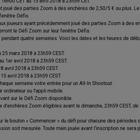
 16h00 CET au 15 avril 2018 à 23h59 CET.
t joué des parties Zoom à des enchères de 2,50/5 € ou plus. Le
fenêtre Défis.
 aux joueurs ayant précédemment joué des parties Zoom à des e
rront le Défi Zoom sur leur fenêtre Défis.
pendant quatre semaines. Voici les dates et les heures de débu
u 25 mars 2018 à 23h59 CEST.
u 1er avril 2018 à 23h59 CEST.
 8 avril 2018 à 23h59 CEST.
 15 avril 2018 à 23h59 CEST.
haque semaine votre entrée pour un All-In Shootout :
r ordinateur ou l’appli mobile.
vant sur le Défi Zoom disponible.
x d’enchères Zoom éligibles avant le dimanche, 23h59 CEST, de 
ur le bouton « Commencer » du défi pour chacune des périodes 
sion soit mesurée. Toute main jouée avant l’inscription ne sera 