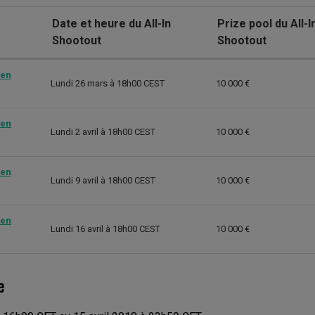
Date et heure du All-In
Prize pool du All-I
Shootout
Shootout
 en
Lundi 26 mars à 18h00 CEST
10 000 €
 en
Lundi 2 avril à 18h00 CEST
10 000 €
 en
Lundi 9 avril à 18h00 CEST
10 000 €
 en
Lundi 16 avril à 18h00 CEST
10 000 €
e