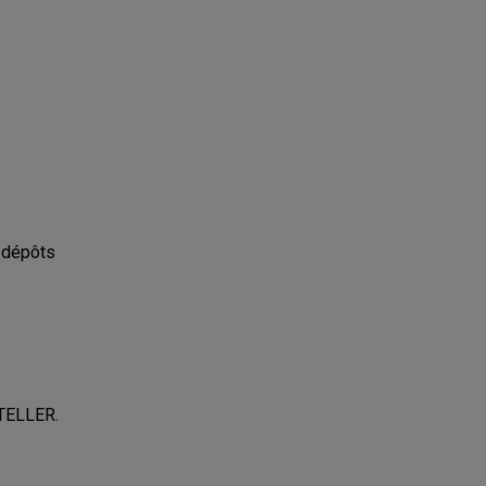
s dépôts
ETELLER.