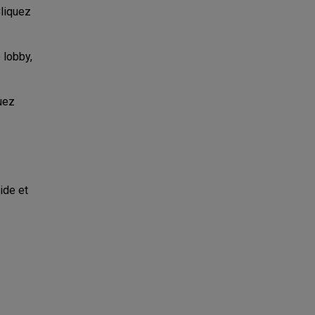
Cliquez
 lobby,
quez
ide et