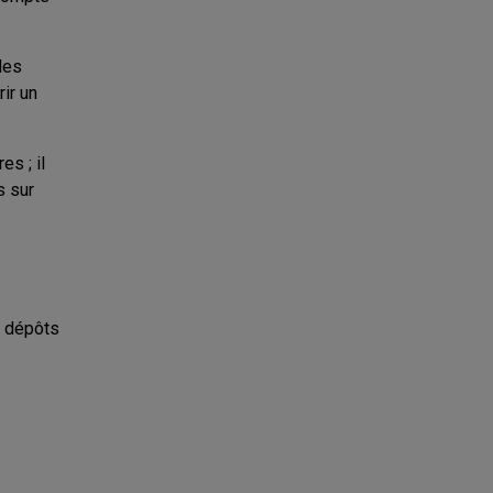
des
ir un
s ; il
s sur
e dépôts