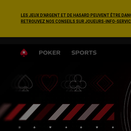
LES JEUX D'ARGENT ET DE HASARD PEUVENT ÊTRE DANG
RETROUVEZ NOS CONSEILS SUR JOUEURS-INFO-SERVICE.F