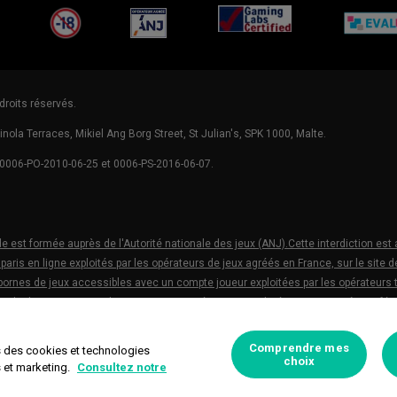
flutterLogo
plus18
arjel
gamingLabs
droits réservés.
inola Terraces, Mikiel Ang Borg Street, St Julian's, SPK 1000, Malte.
 0006-PO-2010-06-25 et 0006-PS-2016-06-07.
 est formée auprès de l'Autorité nationale des jeux (ANJ).Cette interdiction est 
paris en ligne exploités par les opérateurs de jeux agréés en France, sur le site d
s bornes de jeux accessibles avec un compte joueur exploitées par les opérateurs t
el urbain. Cette interdiction est prononcée pour une durée qui ne peut être inféri
Comprendre mes
s des cookies et technologies
cookies
|
Préférences de confidentialité
|
Jeu responsable
choix
s et marketing.
Consultez notre