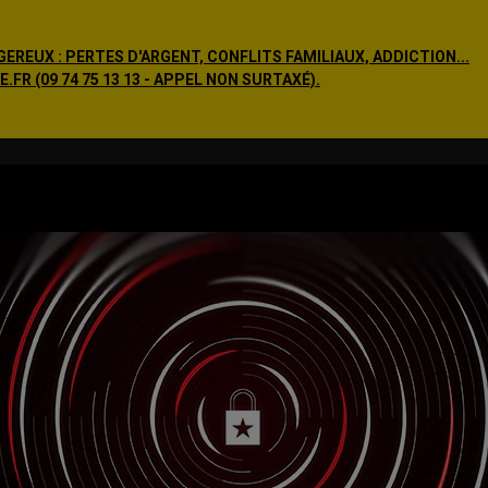
EREUX : PERTES D'ARGENT, CONFLITS FAMILIAUX, ADDICTION...
R (09 74 75 13 13 - APPEL NON SURTAXÉ).