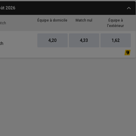
ût 2026
Équipe à domicile
Match nul
Équipe à
atch
l'extérieur
4,20
4,33
1,62
ch