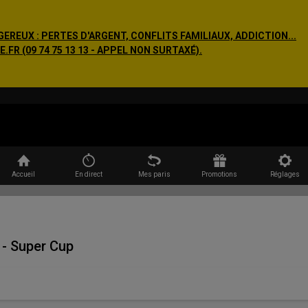
EREUX : PERTES D'ARGENT, CONFLITS FAMILIAUX, ADDICTION...
R (09 74 75 13 13 - APPEL NON SURTAXÉ).
Rechercher
Accueil
En direct
Mes paris
Promotions
Réglages
- Super Cup