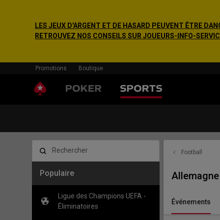
LES JEUX D'ARGENT ET DE HASARD PEUVENT ÊTRE DANG
RETROUVEZ NOS CONSEILS SUR JOUEURS-INFO-SERVICE.F
Promotions
Boutique
Rechercher
Football
Populaire
Allemagne 
Ligue des Champions UEFA -
Événements
Éliminatoires