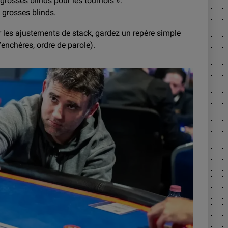
 grosses blinds pour les tournois ».
 grosses blinds.
r les ajustements de stack, gardez un repère simple
’enchères, ordre de parole).