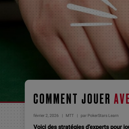
COMMENT JOUER
AV
février 2, 2026
MTT
par PokerStars Learn
Voici des stratégies d’experts pour j