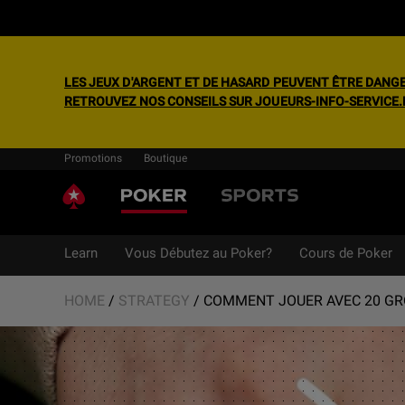
LES JEUX D'ARGENT ET DE HASARD PEUVENT ÊTRE DANGER
RETROUVEZ NOS CONSEILS SUR JOUEURS-INFO-SERVICE.FR
Aller
Promotions
Boutique
au
poker
sports
contenu
Learn
Vous Débutez au Poker?
Cours de Poker
HOME
/
STRATEGY
/
COMMENT JOUER AVEC 20 GR