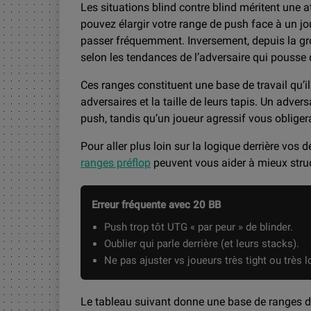
Les situations blind contre blind méritent une at
pouvez élargir votre range de push face à un jou
passer fréquemment. Inversement, depuis la gro
selon les tendances de l’adversaire qui pousse d
Ces ranges constituent une base de travail qu’i
adversaires et la taille de leurs tapis. Un advers
push, tandis qu’un joueur agressif vous obligera
Pour aller plus loin sur la logique derrière vos 
ranges préflop
peuvent vous aider à mieux struc
Erreur fréquente avec 20 BB
Push trop tôt UTG « par peur » de blinder.
Oublier qui parle derrière (et leurs stacks).
Ne pas ajuster vs joueurs très tight ou très 
Le tableau suivant donne une base de ranges de