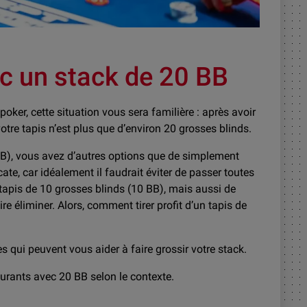
c un stack de 20 BB
oker, cette situation vous sera familière : après avoir
otre tapis n’est plus que d’environ 20 grosses blinds.
B), vous avez d’autres options que de simplement
cate, car idéalement il faudrait éviter de passer toutes
tapis de 10 grosses blinds (10 BB), mais aussi de
ire éliminer. Alors, comment tirer profit d’un tapis de
s qui peuvent vous aider à faire grossir votre stack.
urants avec 20 BB selon le contexte.