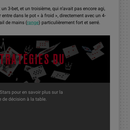
un 3-bet, et un troisième, qui n’avait pas encore agi,
entre dans le pot « à froid », directement avec un 4-
ail de mains (
range
) particulièrement fort et serré.
TRATÉGIES DU
tars pour en savoir plus sur la
 de décision à la table.