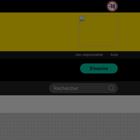
Jeu responsable
Aide
S’inscrire