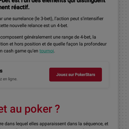
-bet est l’un des éléments qui distinguent
ment réactif.
une surrelance (le 3-bet), l’action peut s’intensifier
tte nouvelle relance est un 4-bet.
qui composent généralement une range de 4-bet, la
ition et hors position et de quelle façon la profondeur
 en cash game qu’en
tournoi
.
s
Jouez sur PokerStars
 en ligne.
et au poker ?
dre dans lequel elles apparaissent dans la séquence, et