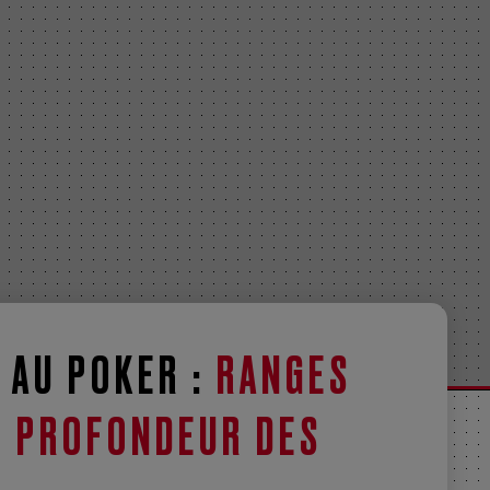
 AU POKER :
RANGES
T PROFONDEUR DES