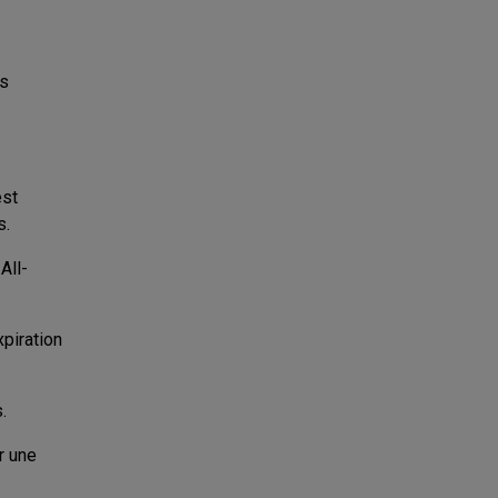
es
est
s.
All-
xpiration
.
r une