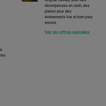
récompenses en cash, des
places pour des
événements live et bien plus
encore.
Voir les offres spéciales
la
ions