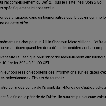
r l'accomplissement du Défi 2. Tous les satellites, Spin & Go,
s spécifiquement ici sont exclus.
penses engagées dans un tournoi autres que le buy-in, comme l
re de cette offre.
anément un ticket pour un All-In Shootout MicroMillions. L'offre 
 joueur, attribués quand les deux défis disponibles sont accompli
vent être utilisés que pour s'inscrire manuellement aux tournois 
le 10 février 2024 à 21h00 CET.
 en leur possession et obtenir des informations sur les dates d'e
n sélectionnant « Tickets de tournoi ».
être échangés contre de l'argent, du T-Money ou d'autres tickets
nt à la fin de la période de l'offre. Ils n'auront plus aucune valeu