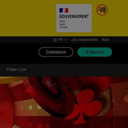
FR
Jeu responsable
Aide
Connexion
S'inscrire
Poker Live