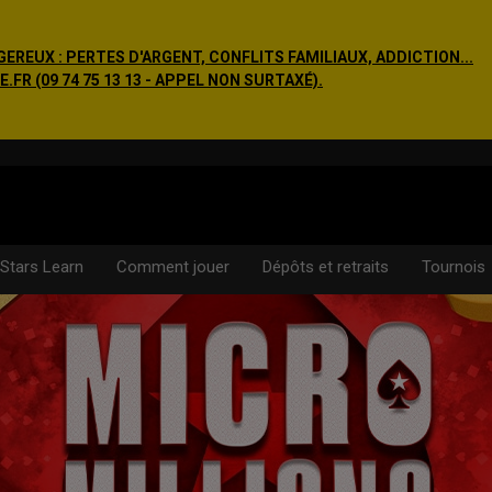
EREUX : PERTES D'ARGENT, CONFLITS FAMILIAUX, ADDICTION...
R (09 74 75 13 13 - APPEL NON SURTAXÉ).
Stars Learn
Comment jouer
Dépôts et retraits
Tournois