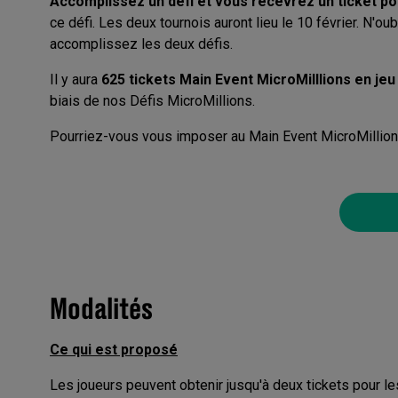
Accomplissez un défi et vous recevrez un ticket pou
ce défi. Les deux tournois auront lieu le 10 février. N'o
accomplissez les deux défis.
Il y aura
625 tickets Main Event MicroMilllions en jeu
biais de nos Défis MicroMillions.
Pourriez-vous vous imposer au Main Event MicroMillions 
Modalités
Ce qui est proposé
Les joueurs peuvent obtenir jusqu'à deux tickets pour le