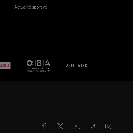
Actualité sportive
evalujeu
ESSA
affiliates