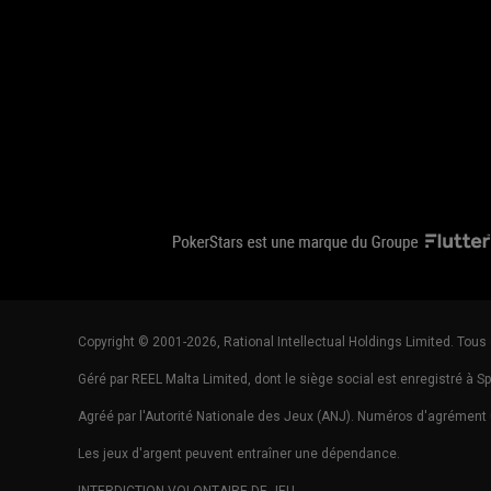
Copyright © 2001-2026, Rational Intellectual Holdings Limited. Tous 
Géré par REEL Malta Limited, dont le siège social est enregistré à Sp
Agréé par l'Autorité Nationale des Jeux (ANJ). Numéros d'agrément
Les jeux d'argent peuvent entraîner une dépendance.