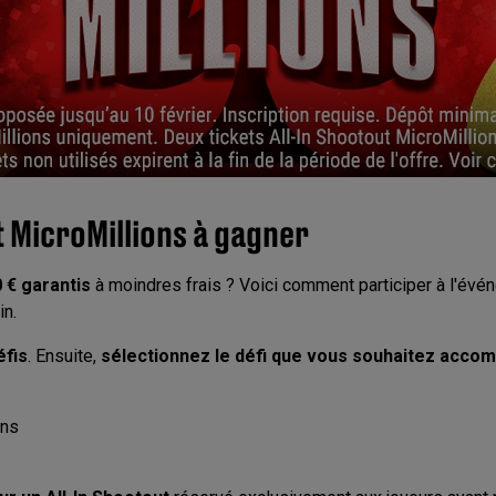
t MicroMillions à gagner
 € garantis
à moindres frais ? Voici comment participer à l'évé
in.
éfis
. Ensuite,
sélectionnez le défi que vous souhaitez accom
ons