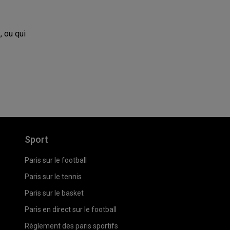
 ou qui
Sport
Paris sur le football
Paris sur le tennis
Paris sur le basket
Paris en direct sur le football
Règlement des paris sportifs