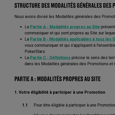
STRUCTURE DES MODALITÉS GÉNÉRALES DES 
Nous avons divisé les Modalités générales des Promoti
La
Partie A - Modalités propres au Site
présent
communiquer et qui sont propres au Site sur leque
La
Partie B - Modalités applicables à tous les
vous communiquer et qui s'appliquent à l'ensemble
PokerStars.
La
Partie C - Définitions
précise le sens des term
dans les Modalités générales des Promotions et n'
PARTIE A : MODALITÉS PROPRES AU SITE
1. Votre éligibilité à participer à une Promotion
1.1
Pour être éligible à participer à une Promotion