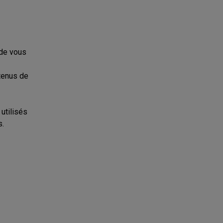
 de vous
tenus de
utilisés
s.