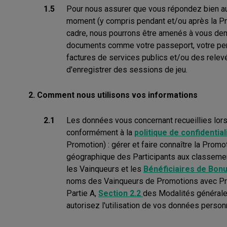
1.5
Pour nous assurer que vous répondez bien aux
moment (y compris pendant et/ou après la P
cadre, nous pourrons être amenés à vous dem
documents comme votre passeport, votre permi
factures de services publics et/ou des relevé
d'enregistrer des sessions de jeu.
2. Comment nous utilisons vos informations
2.1
Les données vous concernant recueillies lor
conformément à la
politique de confidentia
Promotion) : gérer et faire connaître la Promot
géographique des Participants aux classemen
les Vainqueurs et les
Bénéficiaires de Bon
noms des Vainqueurs de Promotions avec Prix
Partie A,
Section 2.2
des Modalités générale
autorisez l'utilisation de vos données person