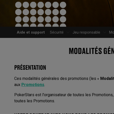
Aide et support
Sécurité
Jeu responsable
Mo
MODALITÉS GÉ
PRÉSENTATION
Ces modalités générales des promotions (les «
Modali
aux
Promotions
.
PokerStars est l'organisateur de toutes les Promotions,
toutes les Promotions.