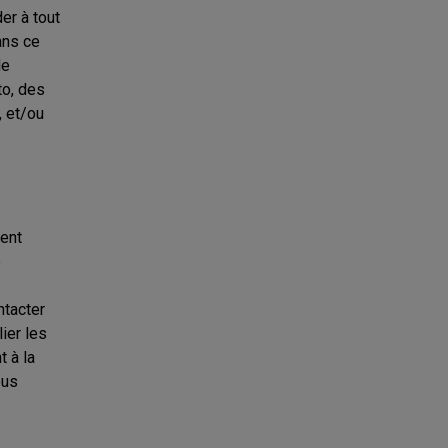
er à tout
ans ce
de
to, des
, et/ou
ment
e
ntacter
lier les
 à la
ous