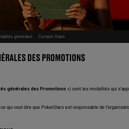
dalités générales
Compte Stars
NÉRALES DES PROMOTIONS
tés générales des Promotions
») sont les modalités qui s'app
 ce qui veut dire que PokerStars est responsable de l'organisati