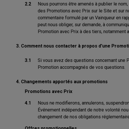
2.2
Nous pourrons être amenés à publier le nom, 
des Promotions avec Prix sur le Site et sur 
commentaire formulé par un Vainqueur en rappo
peut nous obliger, sur demande, à communique
Promotion avec Prix à des tiers, notamment 
3. Comment nous contacter à propos d'une Promot
3.1
Si vous avez des questions concernant une P
Promotion accompagnés de vos questions.
4. Changements apportés aux promotions
Promotions avec Prix
4.1
Nous ne modifierons, annulerons, suspendrons
Événement indépendant de notre volonté nous y
changement de nos obligations réglementair
Offres promotionnelles