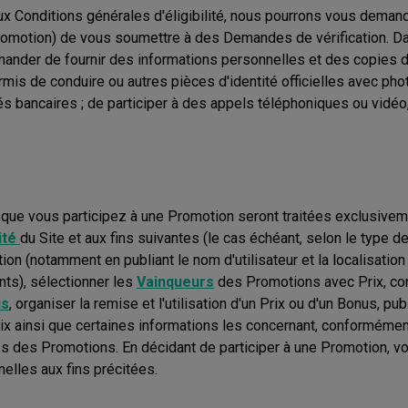
 Conditions générales d'éligibilité, nous pourrons vous demand
romotion) de vous soumettre à des Demandes de vérification. D
ander de fournir des informations personnelles et des copies 
s de conduire ou autres pièces d'identité officielles avec pho
s bancaires ; de participer à des appels téléphoniques ou vidéo
sque vous participez à une Promotion seront traitées exclusive
lité
du Site et aux fins suivantes (le cas échéant, selon le type d
ion (notamment en publiant le nom d'utilisateur et la localisation
ts), sélectionner les
Vainqueurs
des Promotions avec Prix, co
us
, organiser la remise et l'utilisation d'un Prix ou d'un Bonus, pub
 ainsi que certaines informations les concernant, conformément
s des Promotions. En décidant de participer à une Promotion, v
nelles aux fins précitées.