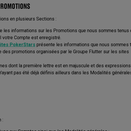
PROMOTIONS
ons en plusieurs Sections :
e les informations sur les Promotions que nous sommes tenus
l votre Compte est enregistré.
 Sites PokerStars
présente les informations que nous sommes 
 des promotions organisées par le Groupe Flutter sur les sites
es dont la première lettre est en majuscule et des expressions 
ayant pas été déjà définis ailleurs dans les Modalités générale
 :