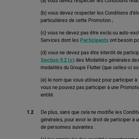
(a) vous devez respecter les Conditions rela
(b) vous devez respecter les Conditions d'éli
particulières de cette Promotion ;
(c) vous ne devez pas être exclu ou auto-exclu 
Services dont les
Participants
ont besoin pou
(d) vous ne devez pas être interdit de partic
Section 9.2 (c)
des Modalités générales des 
modalités du Groupe Flutter (que celles-ci soi
(e) le nom que vous utilisez pour participer 
vous ne pouvez pas participer à une Promoti
entité.
1.2
De plus, sans que cela ne modifie les Condi
générales, pour avoir le droit de participer à 
de personnes suivantes :