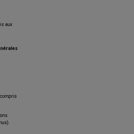
és aux
énérales
y compris
ions
nus).