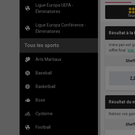
Ligue Europa UEFA -
Éliminatoires
Tou
Ligue Europa Conférence -
Éliminatoires
Résultat à la
Tous les sports
Votre pari est 
sifflet final.
Voir
Arts Martiaux
Sheff
Baseball
2,
Basketball
Boxe
Résultat du m
Cyclisme
Retirez vos gain
Sheff
Football