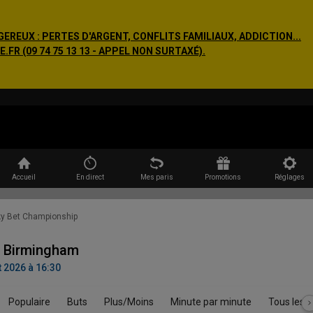
EREUX : PERTES D'ARGENT, CONFLITS FAMILIAUX, ADDICTION...
R (09 74 75 13 13 - APPEL NON SURTAXÉ).
Rechercher
Accueil
En direct
Mes paris
Promotions
Réglages
Sky Bet Championship
- Birmingham
 2026 à 16:30
Populaire
Buts
Plus/Moins
Minute par minute
Tous les 