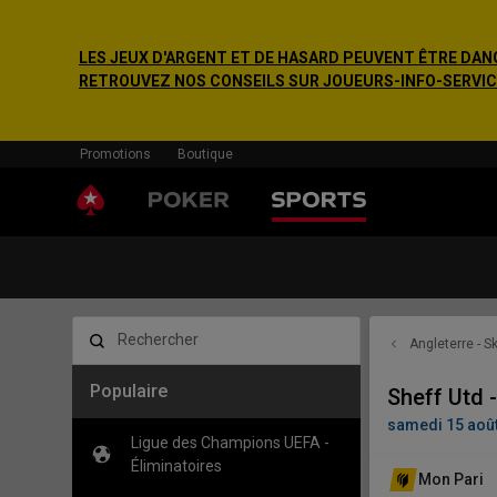
LES JEUX D'ARGENT ET DE HASARD PEUVENT ÊTRE DANG
RETROUVEZ NOS CONSEILS SUR JOUEURS-INFO-SERVICE.F
Promotions
Boutique
Rechercher
Angleterre - 
Populaire
Sheff Utd 
samedi 15 août
Ligue des Champions UEFA -
Éliminatoires
Mon Pari