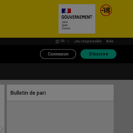
FR
Jeu responsable
Aide
Connexion
S'inscrire
Bulletin de pari
marchés