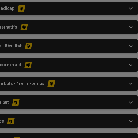
andicap
ternatifs
 - Résultat
core exact
e buts - 1re mi-temps
r but
ce