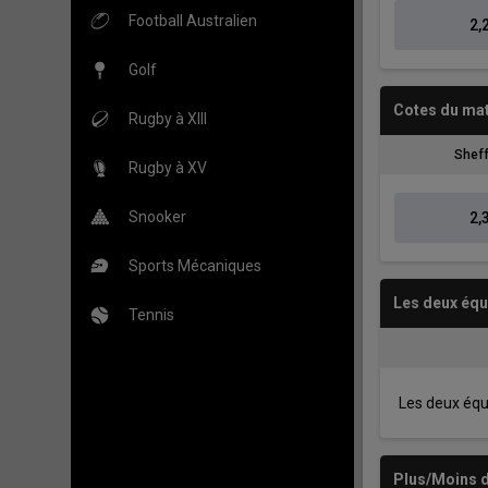
Football Australien
2,
Golf
Cotes du ma
Rugby à XIII
Sheff
Rugby à XV
Snooker
2,
Sports Mécaniques
Les deux éq
Tennis
Les deux éq
Plus/Moins d