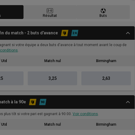
s
Résultat
Buts
 fin du match - 2 buts d'avance
gagnant si votre équipe a deux buts d'avance à tout moment avant le coup de
 conditions
.
 Utd
Match nul
Birmingham
25
3,25
2,63
atch à la 90e
s plus tôt si votre pari est gagnant à 90:00.
Voir conditions
.
 Utd
Match nul
Birmingham