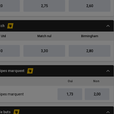
20
2,75
2,60
tch
 Utd
Match nul
Birmingham
30
3,30
2,80
uipes marquent
Oui
Non
uipes marquent
1,73
2,00
e buts