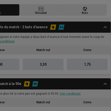
s
Résultat
Buts
 fin du match - 2 buts d'avance
gagnant si votre équipe a deux buts d'avance à tout moment avant le coup de
 conditions
.
ese
Match nul
Como
00
3,30
1,75
atch à la 90e
s plus tôt si votre pari est gagnant à 90:00.
Voir conditions
.
ese
Match nul
Como