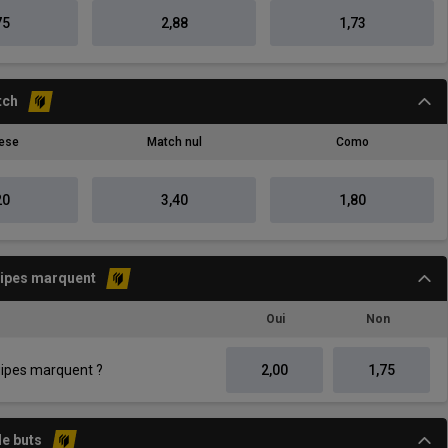
75
2,88
1,73
tch
ese
Match nul
Como
20
3,40
1,80
uipes marquent
Oui
Non
uipes marquent ?
2,00
1,75
e buts