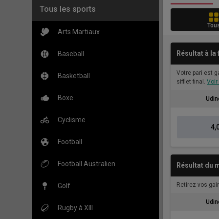
Tous les sports
Tou
Arts Martiaux
Résultat à la
Baseball
Votre pari est 
Basketball
sifflet final.
Voir
Boxe
Udin
Cyclisme
4,
Football
Football Australien
Résultat du m
Retirez vos gain
Golf
Udin
Rugby à XIII