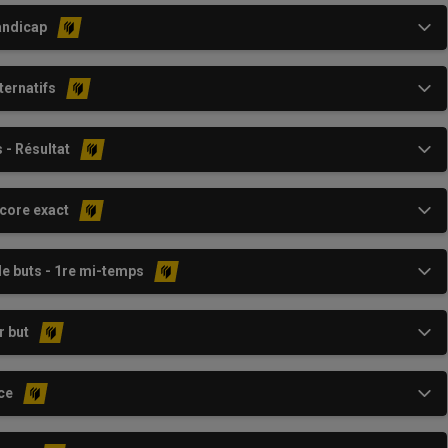
andicap
ternatifs
 - Résultat
core exact
e buts - 1re mi-temps
r but
ce