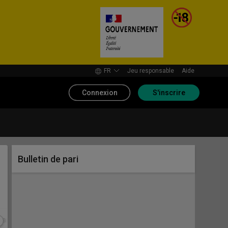
FR
Jeu responsable
Aide
Connexion
S'inscrire
Bulletin de pari
marchés