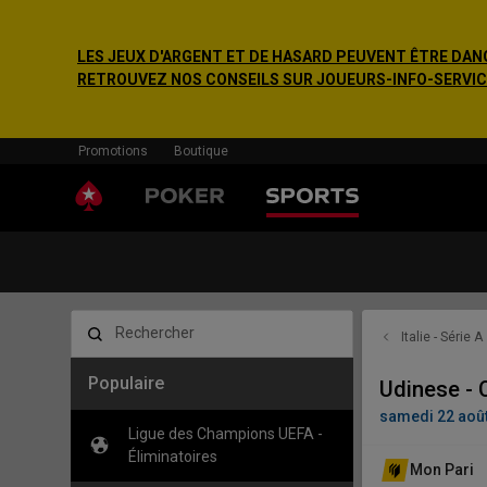
LES JEUX D'ARGENT ET DE HASARD PEUVENT ÊTRE DANG
RETROUVEZ NOS CONSEILS SUR JOUEURS-INFO-SERVICE.F
Promotions
Boutique
Rechercher
Italie - Série A
Populaire
Udinese -
samedi 22 août
Ligue des Champions UEFA -
Éliminatoires
Mon Pari