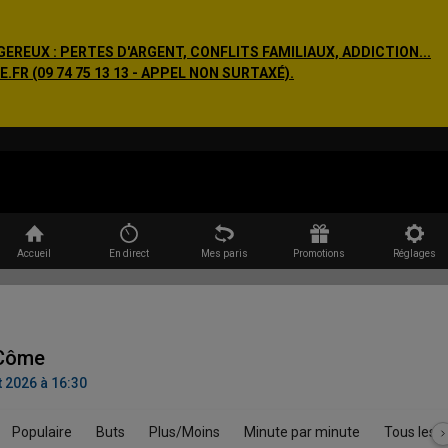
EREUX : PERTES D'ARGENT, CONFLITS FAMILIAUX, ADDICTION...
R (09 74 75 13 13 - APPEL NON SURTAXÉ).
Rechercher
Accueil
En direct
Mes paris
Promotions
Réglages
 Côme
 2026 à 16:30
Populaire
Buts
Plus/Moins
Minute par minute
Tous les 