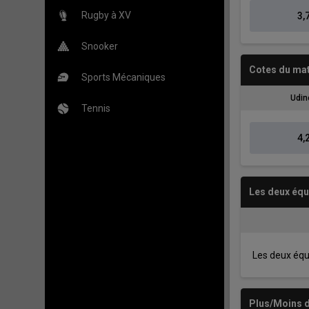
Rugby à XV
3,
Snooker
Cotes du ma
Sports Mécaniques
Udin
Tennis
4,
Les deux éq
Les deux éq
Plus/Moins d