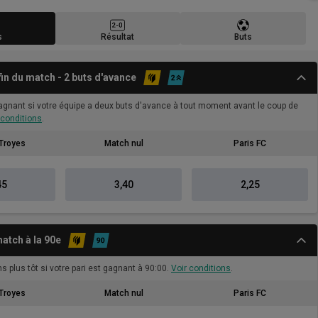
s
Résultat
Buts
 fin du match - 2 buts d'avance
gagnant si votre équipe a deux buts d'avance à tout moment avant le coup de
 conditions
.
Troyes
Match nul
Paris FC
45
3,40
2,25
atch à la 90e
s plus tôt si votre pari est gagnant à 90:00.
Voir conditions
.
Troyes
Match nul
Paris FC