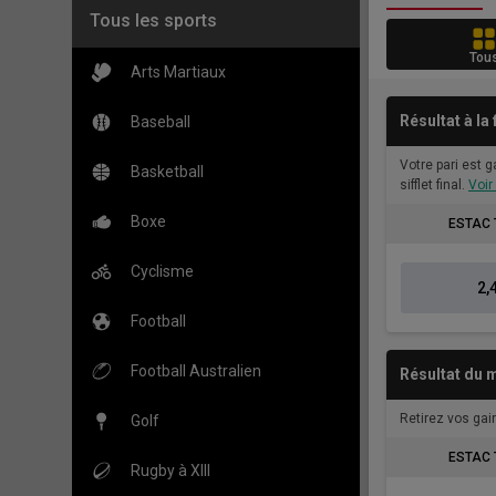
Tous les sports
Tou
Arts Martiaux
Résultat à la
Baseball
Votre pari est 
Basketball
sifflet final.
Voir
Boxe
ESTAC 
Cyclisme
2,
Football
Football Australien
Résultat du m
Retirez vos gain
Golf
ESTAC 
Rugby à XIII