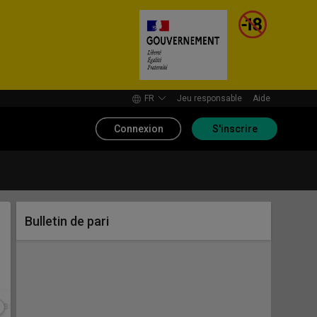
FR
Jeu responsable
Aide
Connexion
S'inscrire
Bulletin de pari
marchés