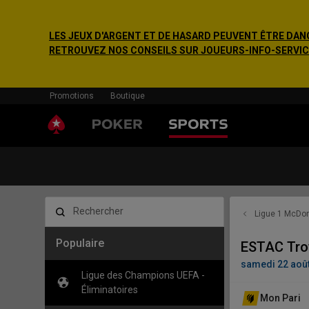
LES JEUX D'ARGENT ET DE HASARD PEUVENT ÊTRE DANG
RETROUVEZ NOS CONSEILS SUR JOUEURS-INFO-SERVICE.F
Promotions
Boutique
Rechercher
Ligue 1 McDon
Populaire
ESTAC Troy
samedi 22 août
Ligue des Champions UEFA -
Éliminatoires
Mon Pari