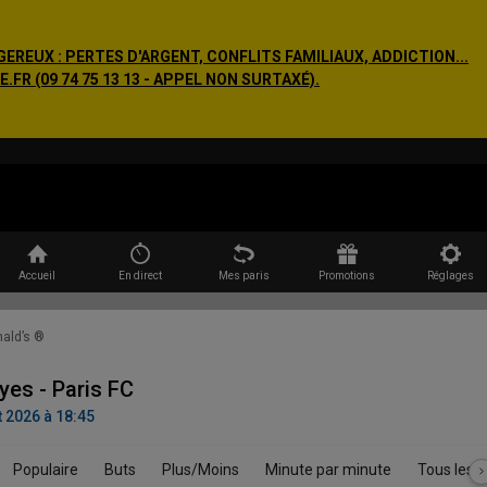
EREUX : PERTES D'ARGENT, CONFLITS FAMILIAUX, ADDICTION...
R (09 74 75 13 13 - APPEL NON SURTAXÉ).
Rechercher
Accueil
En direct
Mes paris
Promotions
Réglages
ald’s ®
es - Paris FC
 2026 à 18:45
Populaire
Buts
Plus/Moins
Minute par minute
Tous les 