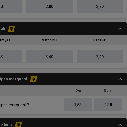
40
2,80
2,20
tch
Troyes
Match nul
Paris FC
63
3,40
2,40
uipes marquent
Oui
Non
uipes marquent ?
1,53
2,38
e buts