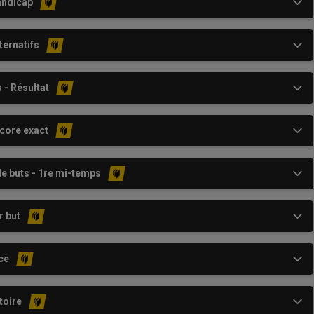
andicap
ternatifs
 - Résultat
core exact
e buts - 1re mi-temps
r but
ce
toire