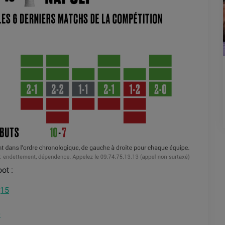
ot :
,15
0