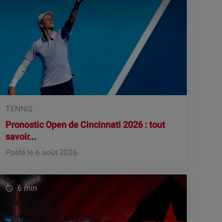
TENNIS
Pronostic Open de Cincinnati 2026 : tout
savoir...
Posté le 6 août 2026
6 min
watch_later