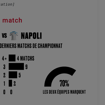
cation]
le match