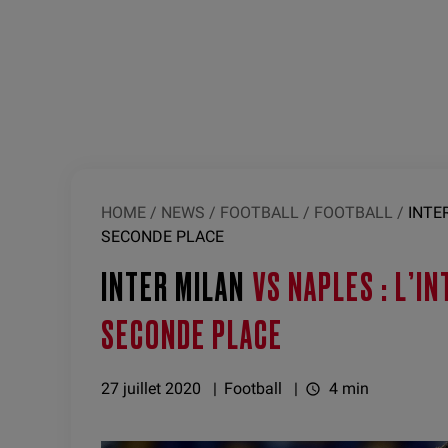
HOME
/
NEWS
/
FOOTBALL
/
FOOTBALL
/
INTE
SECONDE PLACE
INTER MILAN
VS NAPLES : L’I
SECONDE PLACE
27 juillet 2020
Football
4 min
watch_later