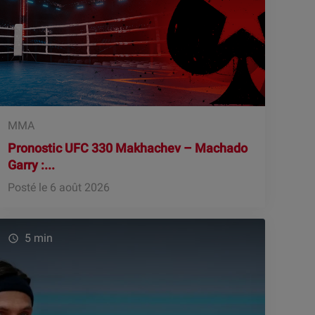
MMA
Pronostic UFC 330 Makhachev – Machado
Garry :...
Posté le 6 août 2026
5 min
watch_later