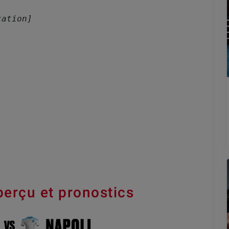
cation]
perçu et pronostics