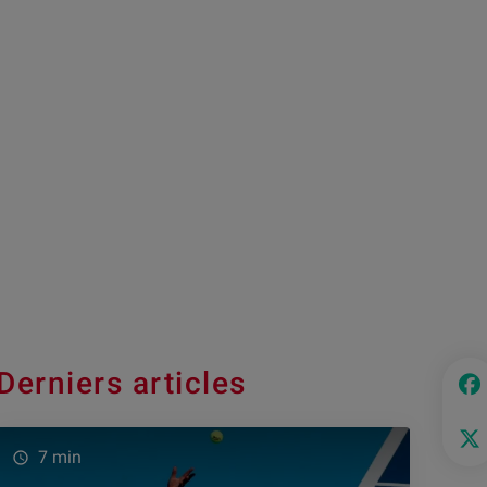
Derniers articles
7 min
watch_later