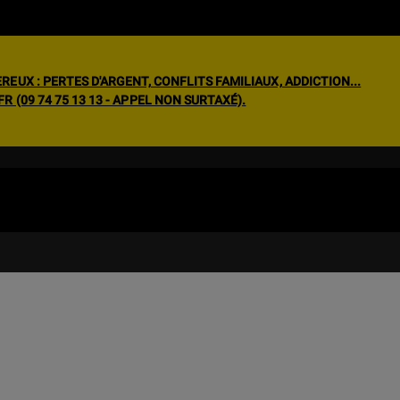
EUX : PERTES D'ARGENT, CONFLITS FAMILIAUX, ADDICTION...
 (09 74 75 13 13 - APPEL NON SURTAXÉ).