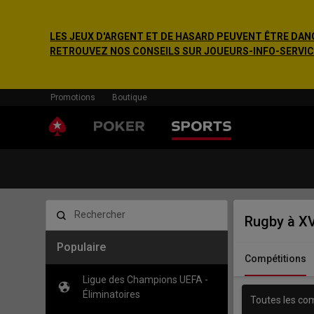
LES JEUX D'ARGENT ET DE HASARD PEUVENT ÊTRE DANG
RETROUVEZ NOS CONSEILS SUR JOUEURS-INFO-SERVICE.F
Promotions
Boutique
Rechercher
Rugby à X
Populaire
Compétitions
Ligue des Champions UEFA -
Éliminatoires
Toutes les co