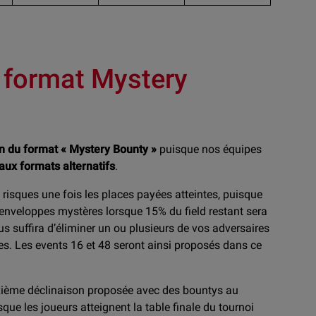
 format Mystery
n du format « Mystery Bounty »
puisque nos équipes
ux formats alternatifs
.
 risques une fois les places payées atteintes, puisque
es enveloppes mystères lorsque 15% du field restant sera
vous suffira d’éliminer un ou plusieurs de vos adversaires
mes. Les events 16 et 48 seront ainsi proposés dans ce
xième déclinaison proposée avec des bountys au
ue les joueurs atteignent la table finale du tournoi