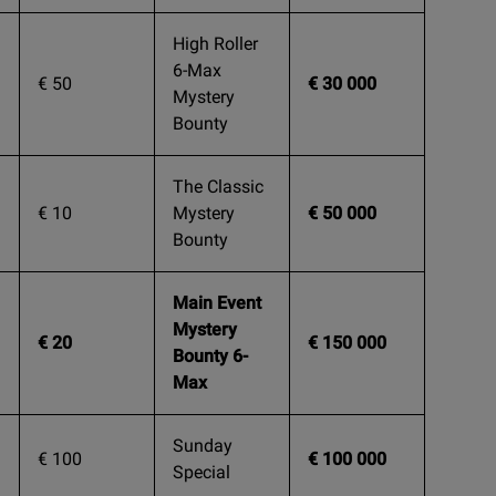
High Roller
6-Max
€ 50
€ 30 000
Mystery
Bounty
The Classic
€ 10
Mystery
€ 50 000
Bounty
Main Event
Mystery
€ 20
€ 150 000
Bounty 6-
Max
Sunday
€ 100
€ 100 000
Special