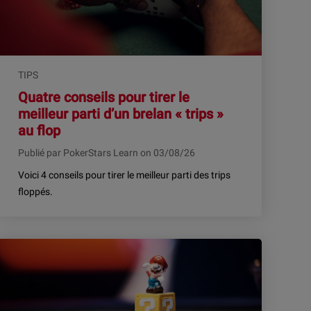
TIPS
Quatre conseils pour tirer le
meilleur parti d’un brelan « trips »
au flop
Publié par PokerStars Learn on 03/08/26
Voici 4 conseils pour tirer le meilleur parti des trips
floppés.