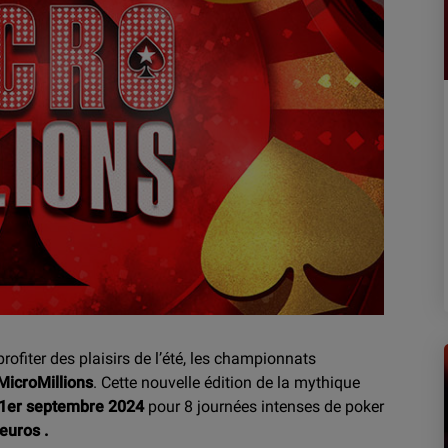
ofiter des plaisirs de l’été, les championnats
icroMillions
. Cette nouvelle édition de la mythique
le 1er septembre 2024
pour 8 journées intenses de poker
euros .