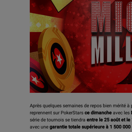
Après quelques semaines de repos bien mérité à pr
reprennent sur PokerStars
ce dimanche
avec les
M
série de tournois se tiendra
entre le 25 août et 
avec une
garantie totale supérieure à 1 500 000 