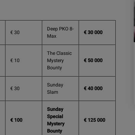
Deep PKO 8-
€ 30
€ 30 000
Max
The Classic
€ 10
Mystery
€ 50 000
Bounty
Sunday
€ 30
€ 40 000
Slam
Sunday
Special
€ 100
€ 125 000
Mystery
Bounty