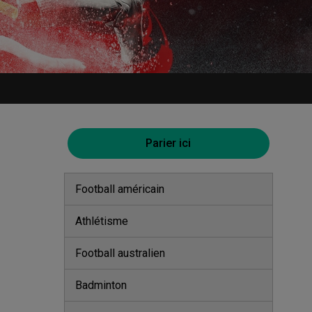
Parier ici
Football américain
Athlétisme
Football australien
Badminton