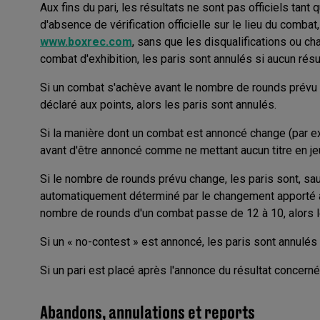
Aux fins du pari, les résultats ne sont pas officiels tant q
d'absence de vérification officielle sur le lieu du combat
www.boxrec.com
, sans que les disqualifications ou c
combat d'exhibition, les paris sont annulés si aucun résu
Si un combat s'achève avant le nombre de rounds prévu e
déclaré aux points, alors les paris sont annulés.
Si la manière dont un combat est annoncé change (par e
avant d'être annoncé comme ne mettant aucun titre en jeu
Si le nombre de rounds prévu change, les paris sont, sauf
automatiquement déterminé par le changement apporté au
nombre de rounds d'un combat passe de 12 à 10, alors le
Si un « no-contest » est annoncé, les paris sont annulés
Si un pari est placé après l'annonce du résultat concerné,
Abandons, annulations et reports