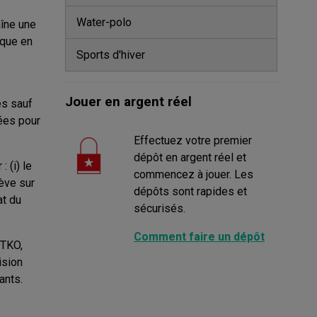
Water-polo
aîne une
ique en
Sports d'hiver
Jouer en argent réel
és sauf
sées pour
Effectuez votre premier
dépôt en argent réel et
 (i) le
commencez à jouer. Les
ève sur
dépôts sont rapides et
at du
sécurisés.
Comment faire un dépôt
 TKO,
ision
ants.