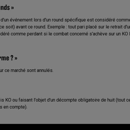
unds »
e) d'un événement lors d'un round spécifique est considéré comm
soit) avant ce round. Exemple : tout pari placé sur le retrait d'u
sidéré comme perdant si le combat concerné s'achève sur un KO 
rme ? »
ur ce marché sont annulés.
 KO ou faisant l'objet d'un décompte obligatoire de huit (tout c
is en compte).