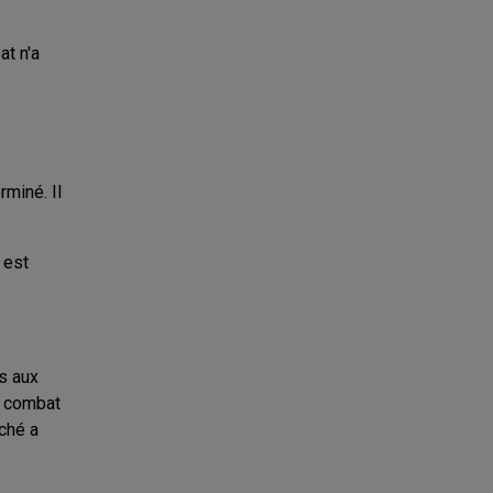
at n'a
miné. Il
 est
s aux
e combat
ché a