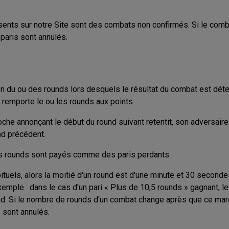
ents sur notre Site sont des combats non confirmés. Si le comb
 paris sont annulés.
 du ou des rounds lors desquels le résultat du combat est déter
i remporte le ou les rounds aux points.
che annonçant le début du round suivant retentit, son adversaire
nd précédent.
les rounds sont payés comme des paris perdants.
tuels, alors la moitié d'un round est d'une minute et 30 seconde
Exemple : dans le cas d'un pari « Plus de 10,5 rounds » gagnant, l
nd. Si le nombre de rounds d'un combat change après que ce mar
 sont annulés.