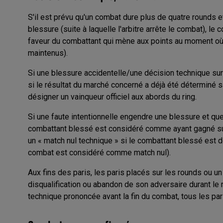
S'il est prévu qu'un combat dure plus de quatre rounds et
blessure (suite à laquelle l'arbitre arrête le combat),
faveur du combattant qui mène aux points au moment où 
maintenus).
Si une blessure accidentelle/une décision technique sur
si le résultat du marché concerné a déjà été déterminé s
désigner un vainqueur officiel aux abords du ring.
Si une faute intentionnelle engendre une blessure et que c
combattant blessé est considéré comme ayant gagné sur d
un « match nul technique » si le combattant blessé est der
combat est considéré comme match nul).
Aux fins des paris, les paris placés sur les rounds ou un
disqualification ou abandon de son adversaire durant le
technique prononcée avant la fin du combat, tous les p