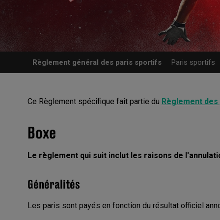
Règlement général des paris sportifs
Paris sportifs
Ce Règlement spécifique fait partie du
Règlement des p
Boxe
Le règlement qui suit inclut les raisons de l'annulati
Généralités
Les paris sont payés en fonction du résultat officiel an