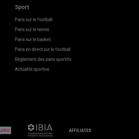
Sport
Paris sur le football
Paris sur le tennis
Paris sur le basket
Paris en direct sur le football
Règlement des paris sportifs
Actualité sportive
evalujeu
ESSA
affiliates