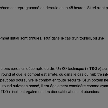
'événement reprogrammé se déroule sous 48 heures. Si tel n'est p
mbat initial sont annulés, sauf dans le cas d'un tournoi, où une
ève pas après un décompte de dix. Un KO technique («
TKO
») sur
ound et que le combat est arrêté, ou dans le cas où l'arbitre int
e peut pas poursuivre le combat en toute sécurité. Si un boxeur n
u round suivant a sonné, il est également considéré comme ayan
« TKO » incluent également les disqualifications et abandons.