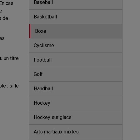
Baseball
 En cas
te
Basketball
s de
Boxe
pas
Cyclisme
 un titre
Football
Golf
e : si le
Handball
Hockey
Hockey sur glace
Arts martiaux mixtes