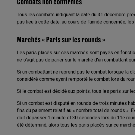
Combats non confirmés
Tous les combats indiquant la date du 31 décembre prés
pas lieu à cette date, au cours de l'année concernée, les
Marchés « Paris sur les rounds »
Les paris placés sur ces marchés sont payés en fonction
ne s'agit pas de parier sur le marché d'un combattant qu
Si un combattant ne reprend pas le combat lorsque la clo
considéré comme ayant remporté le combat lors du rou
Si le combat est décidé aux points, tous les paris sur 
Si un combat est disputé en rounds de trois minutes habi
fins du paiement relatif au « nombre total de rounds ». 
doit dépasser 1 minute et 30 secondes lors du 11e rou
été déterminé, alors tous les paris placés sur ce marché